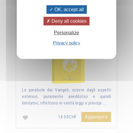
OK, accept all
Deny all cookies
Nuova luce sui vangeli
Personalize
Privacy policy
Le parabole dei Vangeli, scevre dagli aspetti
esteriori, puramente aneddotici e quindi
limitativi, riflettono in verità leggi e principi …
Aggiungere
14.00CHF