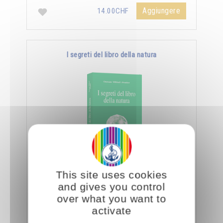
Aggiungere
14.00CHF
I segreti del libro della natura
Nella Scienza Iniziatica leggere vuole dire
This site uses cookies
essere capaci di decifrare l’aspetto sottile e
and gives you control
nascosto delle creature e degli oggetti, nonché
over what you want to
…
activate
Aggiungere
14.00CHF