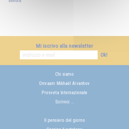
dimora.
Mi iscrivo alla newsletter
Ok!
Chi siamo
Omraam Mikhaël Aïvanhov
Prosveta Internazionale
Scrivici ...
Il pensiero del giorno