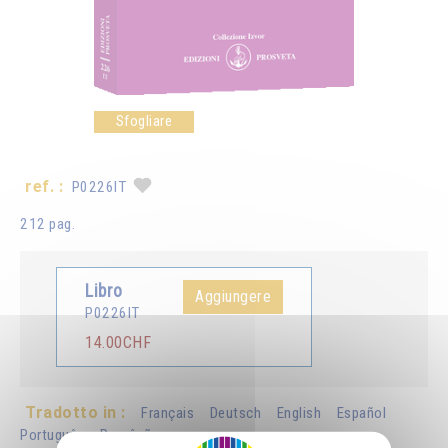
Sfogliare
ref. :
P0226IT
212 pag.
Libro
Aggiungere
P0226IT
14.00CHF
Tradotto in :
Français
Deutsch
English
Español
Português
Românã