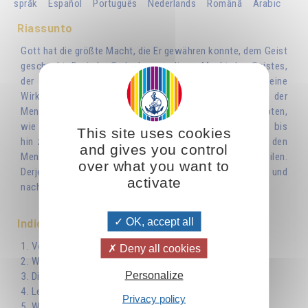
språk
Español
Português
Nederlands
Românã
Arabic
Riassunto
Gott hat die größte Macht, die Er gewähren konnte, dem Geist
geschenkt. Da jeder Gedanke von dieser Macht des Geistes,
der ihn erschuf, durchdrungen ist, hat er natürlich seine
Wirkung. Mit dieser Erkenntnis könnt ihr Wohltäter der
Menschheit werden. Jeder kann seine Gedanken wie Boten,
wie kleine lichtvolle Geshöpfe, durch den Raum senden, bis
This site uses cookies
hin zu den entferntesten Regionen und sie beauftragen, den
and gives you control
Menschen zu helfen, sie zu trösten, aufzuklären und zu heilen.
over what you want to
Derjenige, der diese Arbeit bewußt vollzieht, dringt nach und
activate
nach in die Geheimnisse der göttlichen Schöpfung ein.
OK, accept all
Indice
1. Von der Wirklichkeit der spirituellen Arbeit
Deny all cookies
2. Wie stellen wir uns die Zukunft vor
Personalize
3. Die psychische Verschmutzung
4. Leben und Kreisen der Gedanken
Privacy policy
5. Wie die Gedanken sich in der Materie verwirklichen