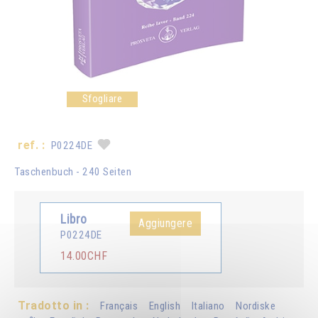
Sfogliare
ref. :
P0224DE
Taschenbuch - 240 Seiten
Libro
Aggiungere
P0224DE
14.00CHF
Tradotto in :
Français
English
Italiano
Nordiske