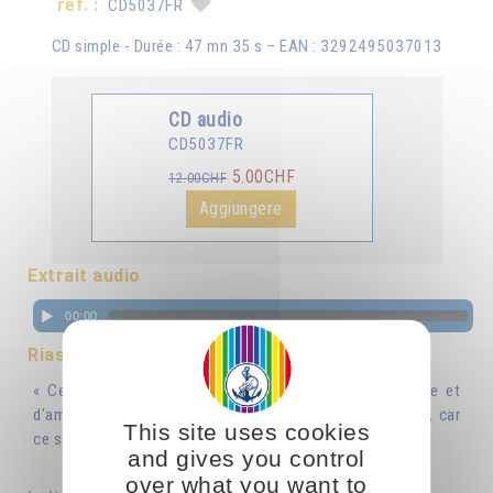
ref. :
CD5037FR
CD simple - Durée : 47 mn 35 s – EAN : 3292495037013
CD audio
CD5037FR
5.00CHF
12.00CHF
Aggiungere
Extrait audio
00:00
Riassunto
« Celui qui sait prononcer des mots remplis de lumière et
d'amour possède une baguette magique dans sa bouche, car
This site uses cookies
ce sont des mots qui inspirent, qui vivifient. »
and gives you control
over what you want to