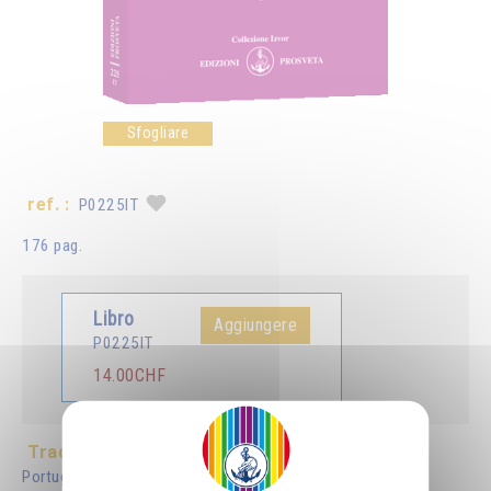
Sfogliare
ref. :
P0225IT
176 pag.
Libro
Aggiungere
P0225IT
14.00CHF
Tradotto in :
Français
Deutsch
English
Español
Português
Nederlands