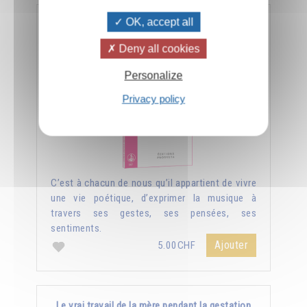
OK, accept all
L'art et la vie
Deny all cookies
Personalize
Privacy policy
C’est à chacun de nous qu’il appartient de vivre
une vie poétique, d’exprimer la musique à
travers ses gestes, ses pensées, ses
sentiments.
Ajouter
5.00CHF
Le vrai travail de la mère pendant la gestation