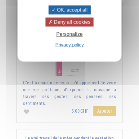
OK, accept all
L'art et la vie
Deny all cookies
Personalize
Privacy policy
C’est à chacun de nous qu’il appartient de vivre
une vie poétique, d’exprimer la musique à
travers ses gestes, ses pensées, ses
sentiments.
Ajouter
5.00CHF
Le vrai travail de la mère pendant la gestation