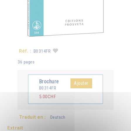
Réf. :
B0314FR
36 pages
Brochure
Ajouter
B0314FR
5.00CHF
Traduit en :
Deutsch
Extrait