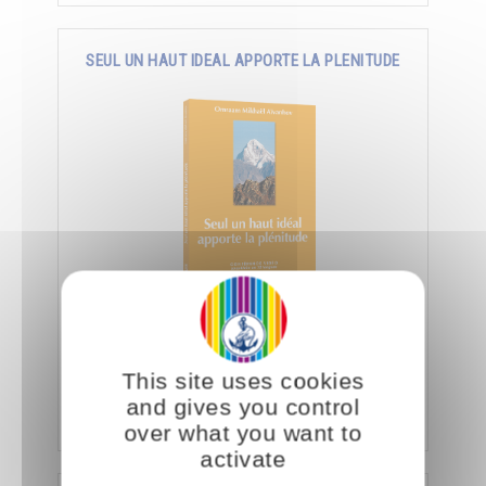
SEUL UN HAUT IDEAL APPORTE LA PLENITUDE
Trouver le bonheur en recherchant la perfection,
l’immensité, l’éternité et obtenir la
connaissance, la richesse, la puissance et
This site uses cookies
l’amour.
and gives you control
Ajouter
10.00CHF
21.00CHF
over what you want to
activate