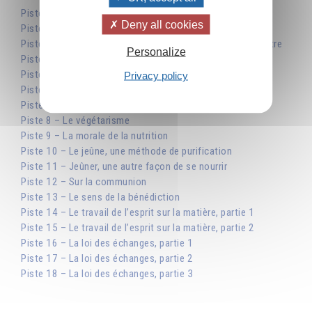
Piste 1 – Note de l’éditeur
Deny all cookies
Piste 2 – Table des matières
Piste 3 – Se nourrir, un acte qui concerne la totalité de l’être
Personalize
Piste 4 – Hrani-yoga
Piste 5 – La nourriture, une lettre d’amour du Créateur
Privacy policy
Piste 6 – Le choix de la nourriture, partie 1
Piste 7 – Le choix de la nourriture, partie 2
Piste 8 – Le végétarisme
Piste 9 – La morale de la nutrition
Piste 10 – Le jeûne, une méthode de purification
Piste 11 – Jeûner, une autre façon de se nourrir
Piste 12 – Sur la communion
Piste 13 – Le sens de la bénédiction
Piste 14 – Le travail de l’esprit sur la matière, partie 1
Piste 15 – Le travail de l’esprit sur la matière, partie 2
Piste 16 – La loi des échanges, partie 1
Piste 17 – La loi des échanges, partie 2
Piste 18 – La loi des échanges, partie 3