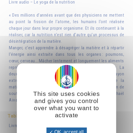
Livre audio – Le yoga de la nutrition
« Des millions d’années avant que des physiciens ne mettent
au point la fission de l’atome, les humains l’ont réalisée
chaque jour dans leur propre organisme. Et ils continuent à la
réaliser, car la nutrition n’est rien d’autre qu’un processus de
désintégration de la matière.
Manger, c’est apprendre à désagréger la matière et à répartir
l’énergie ainsi extraite dans tous les organes : poumons,
cœur, cerveau… Mâcher lentement et longuement les aliments
représente une première étape de cette désintégration. La
deuxième étape est le travail de la pensée qui, tel un rayon
extrêmement pénétrant, s’introduit jusqu’au cœur de la
matière dont elle libère les énergies les plus subtiles afin de
This site uses cookies
soutenir le travail de l’âme et de l’esprit. » --- Omraam Mikhaël
and gives you control
Aïvanhov
over what you want to
activate
Table des matières
Livre audio – Le yoga de la nutrition
OK, accept all