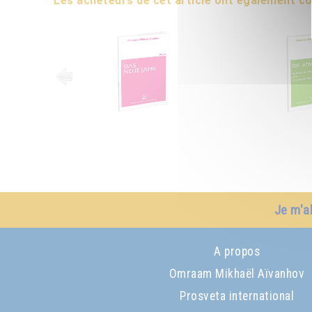
Les acheteurs de cet article ont également 
Je m'a
A propos
Omraam Mikhaël Aïvanhov
Prosveta international