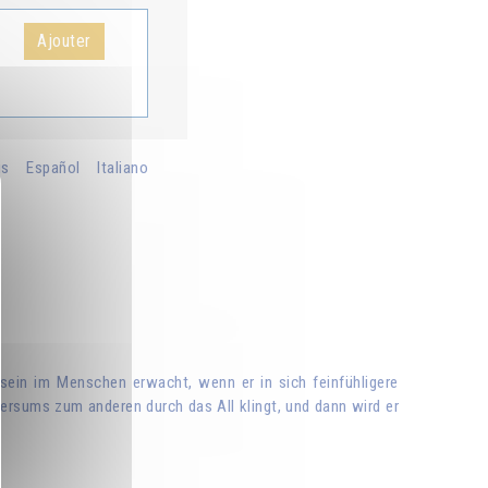
Ajouter
is
Español
Italiano
ein im Menschen erwacht, wenn er in sich feinfühligere
rsums zum anderen durch das All klingt, und dann wird er