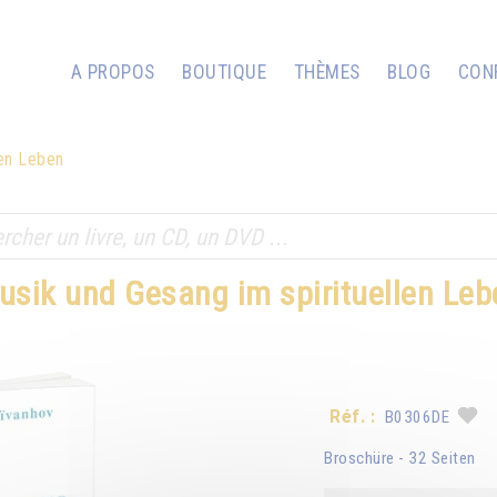
A PROPOS
BOUTIQUE
THÈMES
BLOG
CON
len Leben
usik und Gesang im spirituellen Leb
Réf. :
B0306DE
Broschüre - 32 Seiten