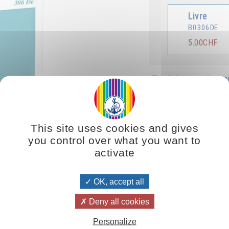
Livre
B0306DE
5.00CHF
Traduit en :
França
This site uses cookies and gives
you control over what you want to
activate
er Erde äußert sich die Seele durch Musik. Wenn das höhere Bewussts
OK, accept all
e grandiose Symphonie zu hören beginnen, die von einem Ende des Unive
Deny all cookies
Personalize