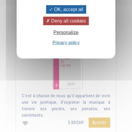
Ajouter
5.00CHF
OK, accept all
Deny all cookies
L'art et la vie
Personalize
Privacy policy
C’est à chacun de nous qu’il appartient de vivre
une vie poétique, d’exprimer la musique à
travers ses gestes, ses pensées, ses
sentiments.
Ajouter
5.00CHF