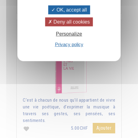
Ajouter
5.00CHF
OK, accept all
Deny all cookies
L'art et la vie
Personalize
Privacy policy
C’est à chacun de nous qu’il appartient de vivre
une vie poétique, d’exprimer la musique à
travers ses gestes, ses pensées, ses
sentiments.
Ajouter
5.00CHF