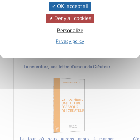
OK, accept all
s
Jésus a mis dans "Le Notre Père" une science
Cel
n
très ancienne qui existait déjà bien avant lui et
et 
Deny all cookies
qu'il avait reçue de la tradition.
les
Personalize
Ajouter
5.00CHF
Privacy policy
La nourriture, une lettre d'amour du Créateur
r
Le jour où nous aurons appris à manger
C’e