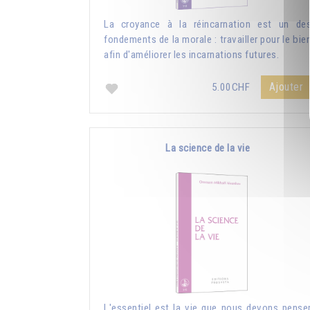
La croyance à la réincarnation est un de
fondements de la morale : travailler pour le bie
afin d'améliorer les incarnations futures.
Ajouter
5.00CHF
La science de la vie
L'essentiel est la vie que nous devons pense