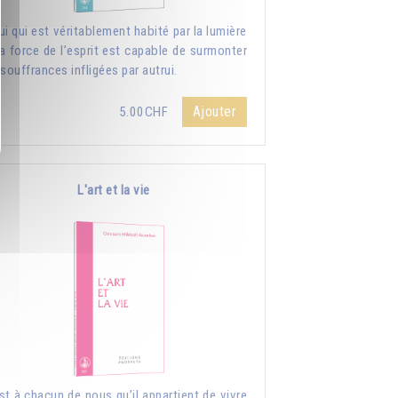
ui qui est véritablement habité par la lumière
la force de l’esprit est capable de surmonter
 souffrances infligées par autrui.
Ajouter
5.00CHF
L'art et la vie
st à chacun de nous qu’il appartient de vivre