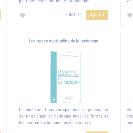
peut modeler la matière et la façonner.
Ver
Ajouter
5.00CHF
Les bases spirituelles de la médecine
,
La meilleure thérapeutique est de penser, de
Se 
s
sentir et d'agir en harmonie avec les forces et
pou
e
les existences lumineuses de la nature.
rée