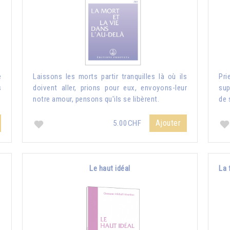
e
Laissons les morts partir tranquilles là où ils
Pri
s
doivent aller, prions pour eux, envoyons-leur
sup
notre amour, pensons qu'ils se libèrent.
de 
Ajouter
5.00CHF
Le haut idéal
La 