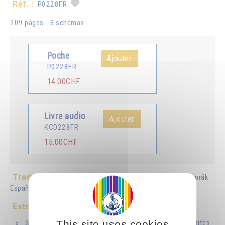
Réf. :
P0228FR
209 pages - 3 schémas
Poche
Ajouter
P0228FR
14.00CHF
Livre audio
Ajouter
KCD228FR
15.00CHF
Traduit en :
Deutsch
English
Italiano
Nordiske språk
Español
Português
Nederlands
Extrait
This site uses cookies
« ...Si vous voulez entrer en communication avec les entités