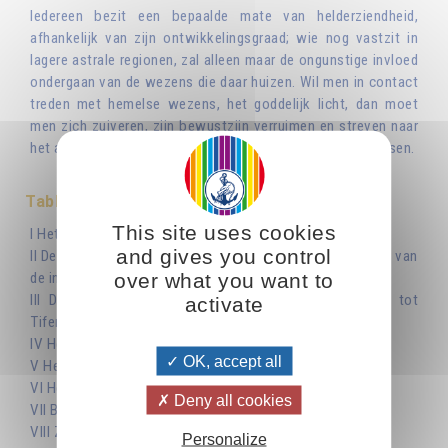
Iedereen bezit een bepaalde mate van helderziendheid,
afhankelijk van zijn ontwikkelingsgraad; wie nog vastzit in
lagere astrale regionen, zal alleen maar de ongunstige invloed
ondergaan van de wezens die daar huizen. Wil men in contact
treden met hemelse wezens, het goddelijk licht, dan moet
men zich zuiveren, zijn bewustzijn verruimen en streven naar
het allerhoogste ideaal: ware broederschap onder de mensen.
Table des matières
This site uses cookies
I Het zichtbare en het onzichtbare
and gives you control
II De beperkte visie van het verstand en de oneindige visie van
over what you want to
de intuïtie
III De toegang tot de onzichtbare wereld: van Jesod tot
activate
Tifereth
IV Helderziendheid, activiteit en ontvankelijkheid
OK, accept all
V Helderzienden raadplegen, ja of nee?
VI Heb lief en uw ogen zullen opengaan
Deny all cookies
VII Boodschappen uit de Hemel
VIII Zichtbaar en onzichtbaar licht: svétlina en vidélina
Personalize