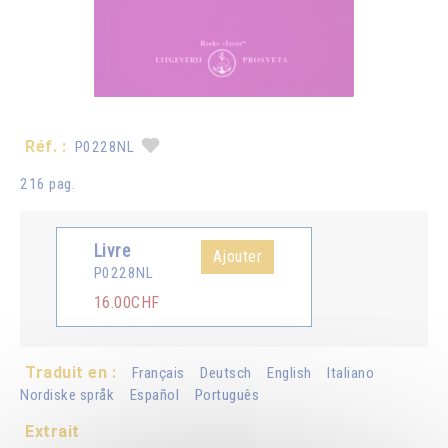
Réf. :
P0228NL
216 pag.
Livre
Ajouter
P0228NL
16.00CHF
Traduit en :
Français
Deutsch
English
Italiano
Nordiske språk
Español
Português
Extrait