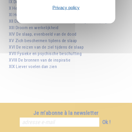
IX De hogere niveaus van helderziendheid
Privacy policy
X Het derde oog
XI Het zien van God
XII De universele Ziel, de waarachtige magische spiegel
XIII Droom en werkelijkheid
XIV De slaap, evenbeeld van de dood
XV Zich beschermen tijdens de slaap
XVI De reizen van de ziel tijdens de slaap
XVII Fysieke en psychische beschutting
XVIII De bronnen van de inspiratie
XIX Liever voelen dan zien
Je m'abonne à la newsletter
Ok !