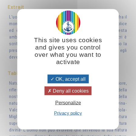
Extrait
L’uomo è quell’essere che l’evoluzione ha posto al limite fra il
mondo animale e quello divino. La sua natura è quindi duplice
ed è importante che l’uomo prenda coscienza di questa
ambivalenza per vincerla e superarla. Se nei Testi Sacri è
This site uses cookies
scritto " Voi siete delle Divinità " è per ricordare all’uomo la
and gives you control
presenza nascosta in lui di una essenza superiore che egli
over what you want to
deve apprendere a manifestare
activate
Table des matières
OK, accept all
Natura umana…..o natura animale?- La natura inferiore,
riflesso inverso della natura superiore - Alla ricerca della
Deny all cookies
nostra vera identità - Come sottrarsi alle limitazioni della
Personalize
natura inferiore- Il sole simbolo della natura divina-
Valorizzare le risorse della natura inferiore padroneggiandola-
Privacy policy
Migliorarsi vuol dire offrire progressivamente alla natura
superiore condizioni per manifestarsi- La voce della natura
divina- L’uomo non può evolvere che servendo la sua natura