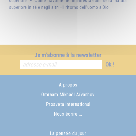
superiore – Come favorire le manifestazioni della natura
superiore in sé e negli altri –Il ritorno dell’uomo a Dio
Je m'abonne à la newsletter
Ok !
A propos
Omraam Mikhaël Aïvanhov
Prosveta international
Nous écrire ...
La pensée du jour