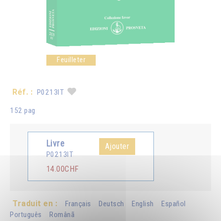
Feuilleter
Réf. :
P0213IT
152 pag
Livre
Ajouter
P0213IT
14.00CHF
Traduit en :
Français
Deutsch
English
Español
Português
Românã