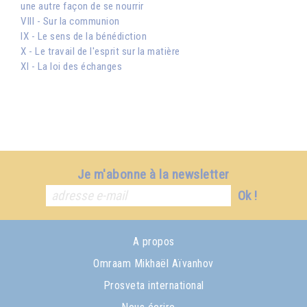
une autre façon de se nourrir
VIII - Sur la communion
IX - Le sens de la bénédiction
X - Le travail de l'esprit sur la matière
XI - La loi des échanges
Je m'abonne à la newsletter
Ok !
A propos
Omraam Mikhaël Aïvanhov
Prosveta international