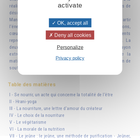
activate
réaliser, car la nutrition n’est rien d’autre qu’un processus de
désintégration de la matière.
Manger, c’est apprendre à désagréger la matière et à répartir
OK, accept all
l’énergie ainsi extraite dans tous les organes : poumons,
cœur, cerveau… Mâcher lentement et longuement les aliments
Deny all cookies
représente une première étape de cette désintégration. La
Personalize
deuxième étape est le travail de la pensée qui, tel un rayon
extrêmement pénétrant, s’introduit jusqu’au cœur de la
Privacy policy
matière dont elle libère les énergies les plus subtiles afin de
soutenir le travail de l’âme et de l’esprit. »
Table des matières
I - Se nourrir, un acte qui concerne la totalité de l'être
II - Hrani-yoga
III - La nourriture, une lettre d'amour du créateur
IV - Le choix de la nourriture
V - Le végétarisme
VI - La morale de la nutrition
VII - Le jeûne : le jeûne, une méthode de purification - Jeûner,