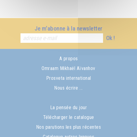
Je m'abonne à la newsletter
Ok !
A propos
Omraam Mikhaël Aïvanhov
Prosveta international
Nous écrire ...
La pensée du jour
Télécharger le catalogue
Nos parutions les plus récentes
Catalogue autres langues