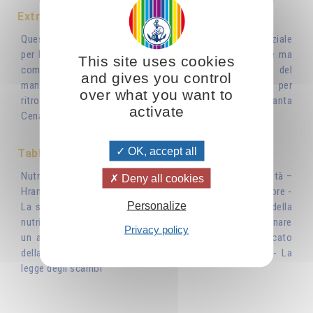
Extrait
Quest’opera non è un manuale di dietetica, poiché l’essenziale
per l’autore non è tanto sapere cosa o quanto mangiare ma
This site uses cookies
come mangiare, come considerare il nutrimento. L’atto del
and gives you control
mangiare è così sottratto alla banalità quotidiana per
over what you want to
ritrovare il più elevato significato mistico assunto nella Santa
activate
Cena
OK, accept all
Table des matières
Nutrirsi una funzione che riguarda l’essere nella sua totalità –
Deny all cookies
Hrani yoga – Il nutrimento: una lettera d’amore dal Creatore -
Personalize
La scelta del nutrimento - Il vegetarismo – La morale della
nutrizione - Il digiuno: un metodo di purificazione / digiunare
Privacy policy
un altro modo di nutrirsi - Sulla comunione - Il significato
della benedizione - Il lavoro dello spirito sulla materia - La
legge degli scambi