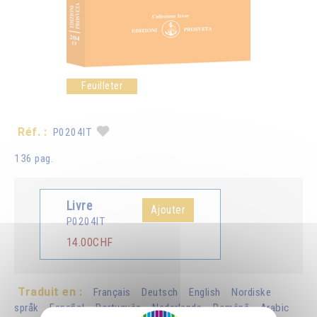
Feuilleter
Réf. :
P0204IT
136 pag.
Livre
Ajouter
P0204IT
14.00CHF
Traduit en :
Français
Deutsch
English
Nordiske
språk
Español
Português
Nederlands
Românã
Arabic