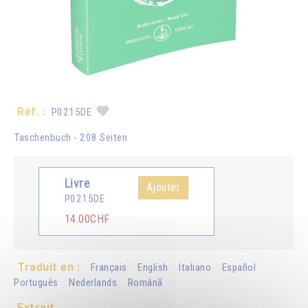
Réf. :
P0215DE
Taschenbuch - 208 Seiten
Livre
Ajouter
P0215DE
14.00CHF
Traduit en :
Français
English
Italiano
Español
Português
Nederlands
Românã
Extrait