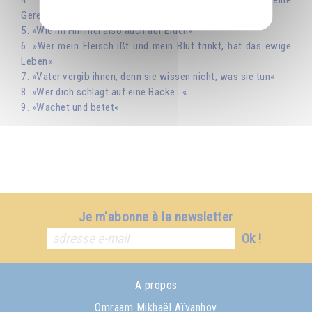
Gerechtigkeit«
5. »Wie im Himmel also auch auf Erden«
6. »Wer mein Fleisch ißt und mein Blut trinkt, hat das ewige
Leben«
7. »Vater vergib ihnen, denn sie wissen nicht, was sie tun«
8. »Wer dich schlägt auf eine Backe...«
9. »Wachet und betet«
Je m'abonne à la newsletter
Ok !
A propos
Omraam Mikhaël Aïvanhov