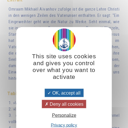
Omraam Mikhaël Aïvanhov zufolge ist die ganze Lehre Christi
in den wenigen Zeilen des Vaterunser enthalten. Er sagt: "Ein
Eingeweihter geht wie die Natur zu Werke. Seht einmal, wie
sie in einem winzigen Samen einen ganzen Baum mit Wurzeln,
Stamm, Ästen, Blüten und Früchten zusammenfasst. Jesus
hat das Gleiche getan: Er hat sein ganzes Wissen im
Vaterunser kondensiert in der Hoffnung, dass die Menschen,
die es sprechen und über es meditieren, es als Samen in ihre
This site uses cookies
Seele legen, es begießen, schützen und aufblühen lassen,
and gives you control
damit es zu dem unermesslich großen Baum der
over what you want to
Einweihungswissenschaft heranwächst, die er uns
activate
hinterlassen hat."
OK, accept all
Table des matières
1. »Vater unser, der Du bist im Himmel...«
Deny all cookies
2. »Ich und der Vater sind eins«
Personalize
3. »Seid vollkommen gleichwie euer Vater im Himmel
vollkommen ist...«
Privacy policy
4. »Suchet zunächst das Reich Gottes und seine