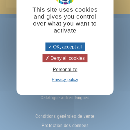
Ok !
This site uses cookies
and gives you control
over what you want to
A propos
activate
Omraam Mikhaël Aïvanhov
Prosveta international
OK, accept all
Nous écrire ...
Deny all cookies
Personalize
La pensée du jour
Télécharger le catalogue
Privacy policy
Nos parutions les plus récentes
Catalogue autres langues
Conditions générales de vente
Protection des données