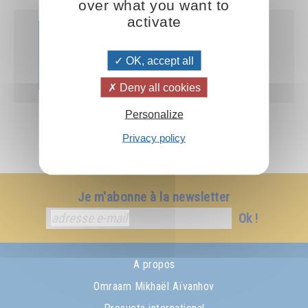
over what you want to
activate
Livre
Ajouter
LE0001DE
OK, accept all
3.00CHF
Deny all cookies
Personalize
Privacy policy
Je m'abonne à la newsletter
Ok !
A propos
Omraam Mikhaël Aïvanhov