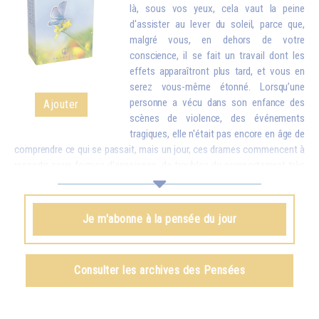
là, sous vos yeux, cela vaut la peine
d'assister au lever du soleil, parce que,
malgré vous, en dehors de votre
conscience, il se fait un travail dont les
effets apparaîtront plus tard, et vous en
serez vous-même étonné. Lorsqu’une
personne a vécu dans son enfance des
Ajouter
scènes de violence, des événements
tragiques, elle n'était pas encore en âge de
comprendre ce qui se passait, mais un jour, ces drames commencent à
ressortir sous formes d'angoisses, de troubles du comportement très
difficiles à guérir. Que l'on comprenne ou que l'on ne comprenne pas,
tout s'enregistre et peut revenir un jour à la surface. C'est pourquoi,
même si vous ne « comprenez » rien à ce phénomène cosmique qu'est
Je m'abonne à la pensée du jour
le lever du soleil, mettez-vous dans de bonnes conditions, et
obligatoirement, votre esprit, votre âme, votre corps absorberont
quelques éléments, qui se manifesteront plus tard en vous comme
Consulter les archives des Pensées
harmonie, paix et lumière.
Omraam Mikhaël Aïvanhov