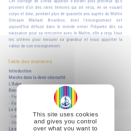
Cet ouvrage de Sveda apparaît d'autant plus précieux qu'il
provient d'un des rares témoins qui ait vécu, en se vouant
corps et âme, pendant plus de quarante ans auprès du Maître
Omraam Mikhaël Aïvanhov, dont l'enseignement est
aujourd'hui diffusé dans le monde entier. Préparée dès sa
naissance pour sa rencontre avec le Maître, elle a reçu tous
les critères pour mesurer sa grandeur et nous apporter la
valeur de son enseignement.
Table des matières
Introduction
Marche dans la demi-obscurité
L'Aube
Rencontre avec Frère Mikhaël
- Premiers entretiens
- Rayonnement et Pouvoir du Saint Amour
Le don sacré de la lumière
This site uses cookies
- Liaisons universelles
and gives you control
- Obéissance
over what you want to
La sortie des ténèbres