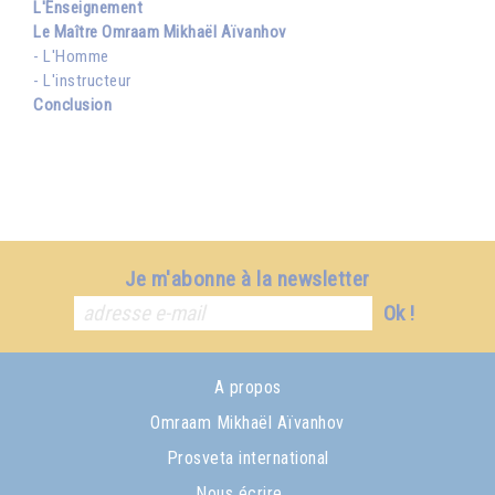
L'Enseignement
Le Maître Omraam Mikhaël Aïvanhov
- L'Homme
- L'instructeur
Conclusion
Je m'abonne à la newsletter
Ok !
A propos
Omraam Mikhaël Aïvanhov
Prosveta international
Nous écrire ...