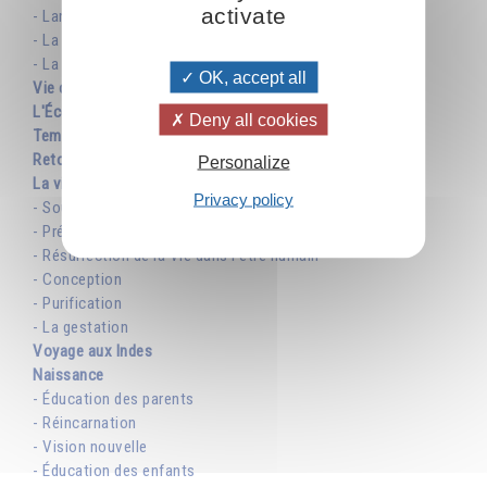
activate
- Langage et point de vue
- La question de la religion
- La question de la science
OK, accept all
Vie collective et attaques
L'École divine
Deny all cookies
Temps d'absence
Retour à la liberté terrestre
Personalize
La vie
Privacy policy
- Soutien de la Vie
- Préservation de la Vie
- Résurrection de la Vie dans l'être humain
- Conception
- Purification
- La gestation
Voyage aux Indes
Naissance
- Éducation des parents
- Réincarnation
- Vision nouvelle
- Éducation des enfants