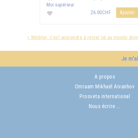
Moi supérieur.
26.00CHF
Ajouter
< Méditer, c'est apprendre à rester lié au monde divi
Je m'a
A propos
Omraam Mikhaël Aïvanhov
Prosveta international
Nous écrire ...