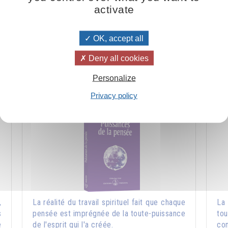
activate
am Mikhaël Aïvanhov - extrait d'une conférence improvisée du 12 mai 
OK, accept all
Quelques références sur le même sujet :
Deny all cookies
Personalize
Puissances de la pensée
Privacy policy
,
La réalité du travail spirituel fait que chaque
La 
s
pensée est imprégnée de la toute-puissance
to
e
de l'esprit qui l'a créée.
con