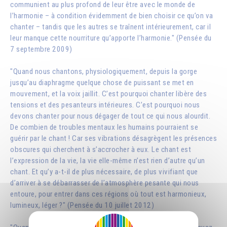
communient au plus profond de leur être avec le monde de
l’harmonie – à condition évidemment de bien choisir ce qu’on va
chanter – tandis que les autres se traînent intérieurement, car il
leur manque cette nourriture qu’apporte l’harmonie." (Pensée du
7 septembre 2009)
"Quand nous chantons, physiologiquement, depuis la gorge
jusqu’au diaphragme quelque chose de puissant se met en
mouvement, et la voix jaillit. C’est pourquoi chanter libère des
tensions et des pesanteurs intérieures. C’est pourquoi nous
devons chanter pour nous dégager de tout ce qui nous alourdit.
De combien de troubles mentaux les humains pourraient se
guérir par le chant ! Car ses vibrations désagrègent les présences
obscures qui cherchent à s’accrocher à eux. Le chant est
l’expression de la vie, la vie elle-même n’est rien d’autre qu’un
chant. Et qu’y a-t-il de plus nécessaire, de plus vivifiant que
d’arriver à se débarrasser de l’atmosphère pesante qui nous
entoure, pour entrer dans ces régions où tout est harmonieux,
lumineux, léger ?" (Pensée du 10 juillet 2012)