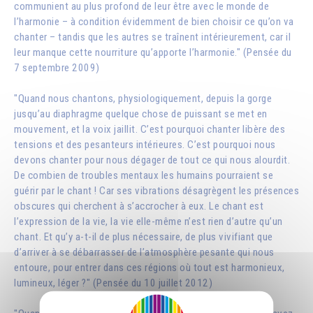
communient au plus profond de leur être avec le monde de
l’harmonie – à condition évidemment de bien choisir ce qu’on va
chanter – tandis que les autres se traînent intérieurement, car il
leur manque cette nourriture qu’apporte l’harmonie." (Pensée du
7 septembre 2009)
"Quand nous chantons, physiologiquement, depuis la gorge
jusqu’au diaphragme quelque chose de puissant se met en
mouvement, et la voix jaillit. C’est pourquoi chanter libère des
tensions et des pesanteurs intérieures. C’est pourquoi nous
devons chanter pour nous dégager de tout ce qui nous alourdit.
De combien de troubles mentaux les humains pourraient se
guérir par le chant ! Car ses vibrations désagrègent les présences
obscures qui cherchent à s’accrocher à eux. Le chant est
l’expression de la vie, la vie elle-même n’est rien d’autre qu’un
chant. Et qu’y a-t-il de plus nécessaire, de plus vivifiant que
d’arriver à se débarrasser de l’atmosphère pesante qui nous
entoure, pour entrer dans ces régions où tout est harmonieux,
lumineux, léger ?" (Pensée du 10 juillet 2012)