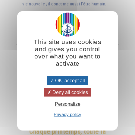
vie nouvelle ; il concerne aussi l'être humain.
Lire la suite...
This site uses cookies
and gives you control
over what you want to
activate
OK, accept all
Deny all cookies
Personalize
Privacy policy
Chaque printemps, toute la