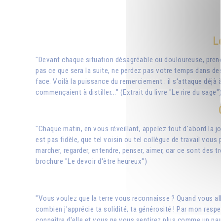
L
"Devant chaque situation désagréable ou douloureuse, prene
pas ce que sera la suite, ne perdez pas votre temps dans des 
face. Voilà la puissance du remerciement : il s'attaque déjà 
commençaient à distiller..." (Extrait du livre "Le rire du sage"
"Chaque matin, en vous réveillant, appelez tout d'abord la j
est pas fidèle, que tel voisin ou tel collègue de travail vous
marcher, regarder, entendre, penser, aimer, car ce sont des 
brochure "Le devoir d'être heureux")
"Vous voulez que la terre vous reconnaisse ? Quand vous alle
combien j'apprécie ta solidité, ta générosité ! Par mon res
connaître d'elle et vous ne vous sentirez plus comme un pauvr