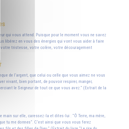
es
heur qui vous attend. Puisque pour le moment vous ne savez
us libérez en vous des énergies qui vont vous aider à faire
ue votre tristesse, votre colère, votre découragement
r
nque de l'argent, que celui ou celle que vous aimez ne vous
ver vivant, bien portant, de pouvoir respirer, manger,
rciant le Seigneur de tout ce que vous avez." (Extrait de la
ain sur elle, caressez-la et dites-lui : "Ô Terre, ma mère,
 que tu me donnes". C'est ainsi que vous vous ferez
ls et des filles de Dieu." (Extrait du livre "Le rire du