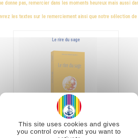
ne donne pas, remercier dans les moments heureux mais aussi dans
rez les textes sur le remerciement ainsi que notre sélection de 
Le rire du sage
Le rire du sage est le rire de la liberté car ce qu'il
a compris le projette jusqu’aux régions où brille
This site uses cookies and gives
un éternel soleil.
you control over what you want to