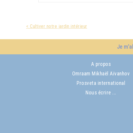
< Cultiver notre jardin intérieur
Je m'a
A propos
Omraam Mikhaël Aïvanhov
Prosveta international
Nous écrire ...