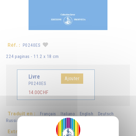
Réf. :
P0240ES
224 paginas - 11.2 x 18 cm
Livre
Ajouter
P0240ES
14.00CHF
Traduit en :
Français
Italiano
English
Deutsch
Russian
Extrait