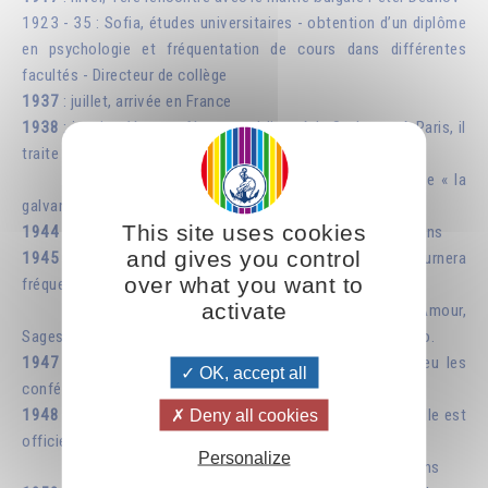
1923 - 35 : Sofia, études universitaires - obtention d’un diplôme
en psychologie et fréquentation de cours dans différentes
facultés - Directeur de collège
1937
: juillet, arrivée en France
1938
: janvier, 1ère conférence publique à la Sorbonne à Paris, il
traite de « la deuxième naissance ».
juin, 1ère conférence publique à Lyon, il traite de « la
galvanoplastie spirituelle » sur l'éducation prénatale
This site uses cookies
1944
: 27 décembre, décès de Peter Deunov à l’âge de 80 ans
and gives you control
1945
: 1er groupe fraternel en Suisse, pays où il séjournera
over what you want to
fréquemment, notamment en février-mars
activate
Noël, publication du 1er ouvrage, intitulé « Amour,
Sagesse, Vérité », avec une introduction de Lanza del Vasto.
1947
: achat de la propriété « Izgrev » à Paris où ont lieu les
OK, accept all
conférences et rencontres.
1948
: 16 janvier, l'association Fraternité Blanche Universelle est
Deny all cookies
officiellement créée.
Personalize
21 janvier : arrestation suite à de fausses accusations