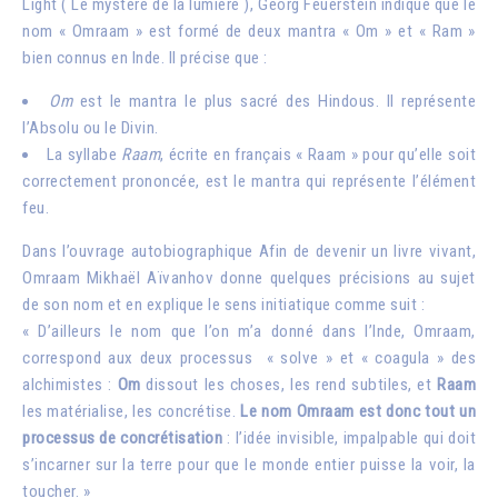
Light
( Le mystère de la lumière
), Georg Feuerstein indique que le
nom « Omraam » est formé de deux mantra « Om » et « Ram »
bien connus en Inde. Il précise que :
Om
est le mantra le plus sacré des Hindous. Il représente
l’Absolu ou le Divin.
La syllabe
Raam
, écrite en français « Raam » pour qu’elle soit
correctement prononcée, est le mantra qui représente l’élément
feu.
Dans l’ouvrage autobiographique
Afin de devenir un livre vivant
,
Omraam Mikhaël Aïvanhov donne quelques précisions au sujet
de son nom et en explique le sens initiatique comme suit :
« D’ailleurs le nom que l’on m’a donné dans l’Inde, Omraam,
correspond aux deux processus « solve » et « coagula » des
alchimistes :
Om
dissout les choses, les rend subtiles, et
Raam
les matérialise, les concrétise.
Le nom Omraam est donc tout un
processus de concrétisation
: l’idée invisible, impalpable qui doit
s’incarner sur la terre pour que le monde entier puisse la voir, la
toucher. »