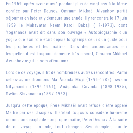
En 1959
, après avoir œuvré pendant plus de vingt ans à la tâche
confiée par Peter Deunov, Omraam Mikhaël Aïvanhov partit
séjourner en Inde et y demeura une année. Il y rencontra le 17 juin
1959 le Mahavatar Neem Karoli Babaji ( ?-1973), dont
Yogananda avait dit dans son ouvrage « Autobiographie d’un
yogi » que son rôle était depuis longtemps celui d’un guide pour
les prophètes et les maîtres. Dans des circonstances sur
lesquelles il est toujours demeuré très discret, Omraam Mikhaël
Aïvanhov reçut le nom «Omraam».
Lors de ce voyage, il fit de nombreuses autres rencontres. Parmi
celles-ci, mentionnons Mâ Ânanda Moyî (1896-1982), swâmi
Nîtyananda (1896-1961), Anâgârika Govinda (1898-1985),
Swâmi Shivananda (1887-1963)
Jusqu’à cette époque, Frère Mikhaël avait refusé d’être appelé
Maître par ses disciples. Il s’était toujours considéré lui-même
comme un disciple de son propre maître, Peter Deunov. À la suite
de ce voyage en Inde, tout changea. Ses disciples, qui le