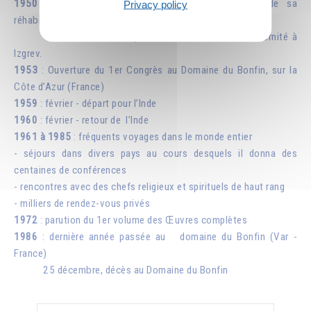
1950
: mars, libération, qui sera suivie en 1960 de sa
Privacy policy
réhabilitation
mi-mars 1950, reprise de contact avec la fraternité à
Izgrev.
1953
: Ouverture du 1er Congrès au Domaine du Bonfin, sur la
Côte d’Azur (France)
1959
: février - départ pour l’Inde
1960
: février - retour de l’Inde
1961 à 1985
: fréquents voyages dans le monde entier
- séjours dans divers pays au cours desquels il donna des
centaines de conférences
- rencontres avec des chefs religieux et spirituels de haut rang
- milliers de rendez-vous privés
1972
: parution du 1er volume des Œuvres complètes
1986
: dernière année passée au domaine du Bonfin (Var -
France)
25 décembre, décès au Domaine du Bonfin