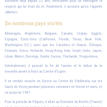
suivaient déjà depuis 22 ans, insistaient pour lui témoigner le
respect qui lui était dû et, finalement, il accepta qu’on l’appelle
«Maître».
De nombreux pays visités
Allemagne, Angleterre, Bulgarie, Canada, Ceylan, Egypte,
Espagne, Etats-Unis (Californie, Floride, Texas, New York,
Washington D.C.) ainsi que les Caraïbes et Hawaï, Éthiopie,
Finlande, Grèce, Hollande, Hong-Kong, Inde, Israël, Italie, Japon,
Liban, Maroc, Norvège, Suède, Suisse, Thaïlande, Yougoslavie,
Généralement, il passait la fin de l’année et le début de la
nouvelle année à Paris au Centre d'Izgrev.
Il se rendait ensuite en Suisse au Centre de Vidélinata, sur les
hauts de Vevey pendant plusieurs semaines en février et mars, et
ce jusqu’en 1981.
Pour la période de Pâques, il allait au Domaine du Bonfin (France)