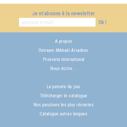
Je m'abonne à la newsletter
Ok !
A propos
Omraam Mikhaël Aïvanhov
Prosveta international
Nous écrire ...
La pensée du jour
Télécharger le catalogue
Nos parutions les plus récentes
Catalogue autres langues