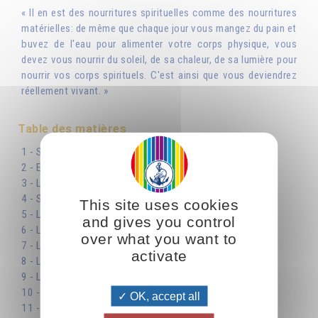
« Il en est des nourritures spirituelles comme des nourritures
matérielles: de même que chaque jour vous mangez du pain et
buvez de l'eau pour alimenter votre corps physique, vous
devez vous nourrir du soleil, de sa chaleur, de sa lumière pour
nourrir vos corps spirituels. C'est ainsi que vous deviendrez
réellement vivant. »
Table des matières
1 - Se préparer
2 - En chemin pour rencontrer le soleil
3 - Le travail du soleil : le travail de l’esprit
4 - Se déplacer
This site uses cookies
5 - Le rôle de la terre
and gives you control
6 - L’union du soleil et de la terre
over what you want to
7 - Le soleil du renouveau
activate
8 - La germination
9 - La circulation de la lumière
10 - La régénération de notre organisme
OK, accept all
11 - Le prâna