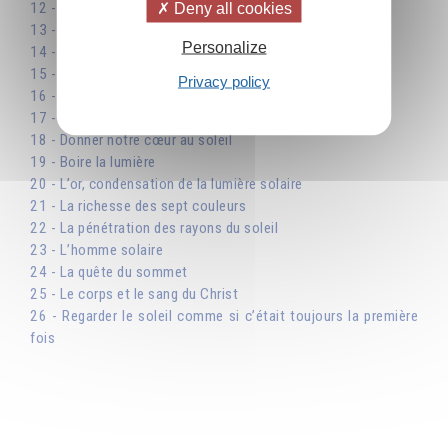
12 - Le soleil, image de Dieu
Deny all cookies
13 - Le lien vivant avec le soleil
Personalize
14 - La trinité solaire : lumière, chaleur et vie
15 - Le principe d’une religion universelle, le soleil
Privacy policy
16 - L’image de la perfection
17 - La Terre des Vivants
18 - Donner notre cœur au soleil
19 - Boire la lumière
20 - L’or, condensation de la lumière solaire
21 - La richesse des sept couleurs
22 - La pénétration des rayons du soleil
23 - L’homme solaire
24 - La quête du sommet
25 - Le corps et le sang du Christ
26 - Regarder le soleil comme si c’était toujours la première
fois