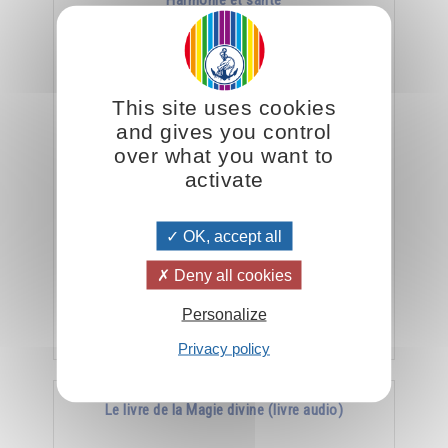
Harmonie et santé
This site uses cookies
and gives you control
over what you want to
activate
La meilleure arme contre la maladie, c’est
OK, accept all
l’harmonie.
Deny all cookies
Personalize
Ajouter
15.00CHF
Privacy policy
Le livre de la Magie divine (livre audio)