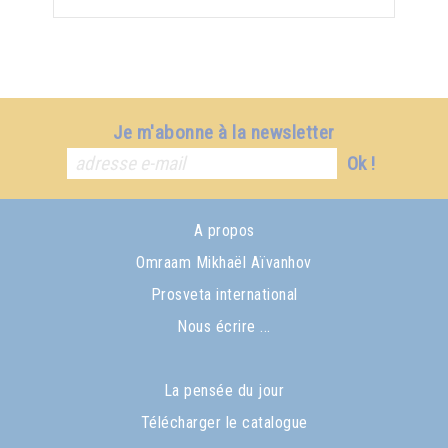
Je m'abonne à la newsletter
Ok !
A propos
Omraam Mikhaël Aïvanhov
Prosveta international
Nous écrire ...
La pensée du jour
Télécharger le catalogue