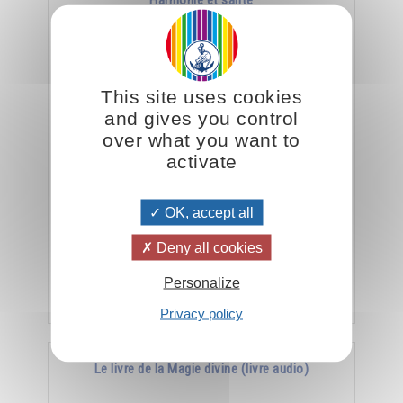
Harmonie et santé
This site uses cookies
and gives you control
over what you want to
activate
La meilleure arme contre la maladie, c’est
OK, accept all
l’harmonie.
Deny all cookies
Personalize
Ajouter
15.00CHF
Privacy policy
Le livre de la Magie divine (livre audio)