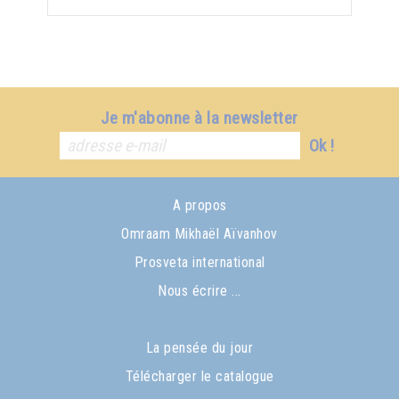
Je m'abonne à la newsletter
Ok !
A propos
Omraam Mikhaël Aïvanhov
Prosveta international
Nous écrire ...
La pensée du jour
Télécharger le catalogue