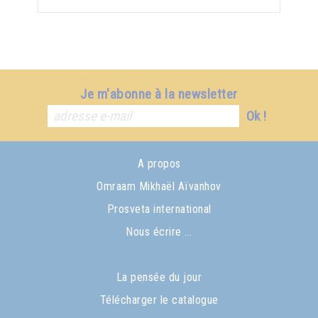
Je m'abonne à la newsletter
Ok !
A propos
Omraam Mikhaël Aïvanhov
Prosveta international
Nous écrire ...
La pensée du jour
Télécharger le catalogue