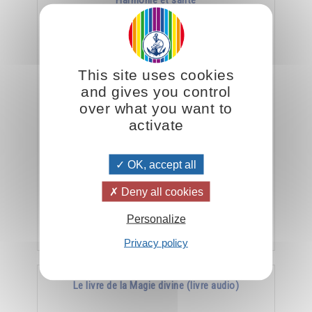
Harmonie et santé
This site uses cookies
and gives you control
over what you want to
activate
La meilleure arme contre la maladie, c’est
OK, accept all
l’harmonie.
Deny all cookies
Personalize
Ajouter
15.00CHF
Privacy policy
Le livre de la Magie divine (livre audio)