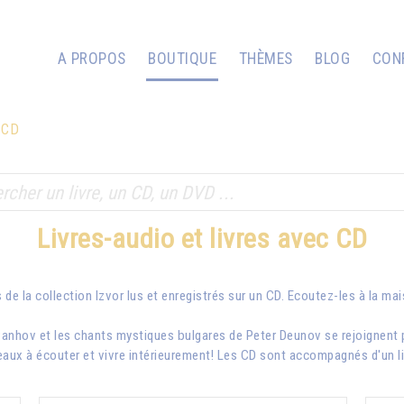
A PROPOS
BOUTIQUE
THÈMES
BLOG
CON
c CD
Livres-audio et livres avec CD
 de la collection Izvor lus et enregistrés sur un CD. Ecoutez-les à la ma
vanhov
et les chants mystiques bulgares de Peter Deunov se rejoignent 
aux à écouter et vivre intérieurement! Les CD sont accompagnés d'un livr