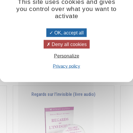
This site uses cookies and gives
you control over what you want to
activate
OK, accept all
La meilleure arme contre la maladie, c’est
La 
Deny all cookies
l’harmonie.
ses
réa
Personalize
Privacy policy
Ajouter
15.00CHF
Regards sur l’invisible (livre audio)