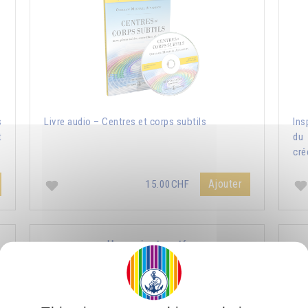
s
Livre audio – Centres et corps subtils
Ins
t
du 
cré
Ajouter
15.00CHF
Harmonie et santé