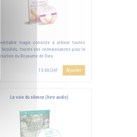
véritable magie consiste à utiliser toutes
 facultés, toutes ses connaissances pour la
lisation du Royaume de Dieu
Ajouter
15.00CHF
La voie du silence (livre audio)