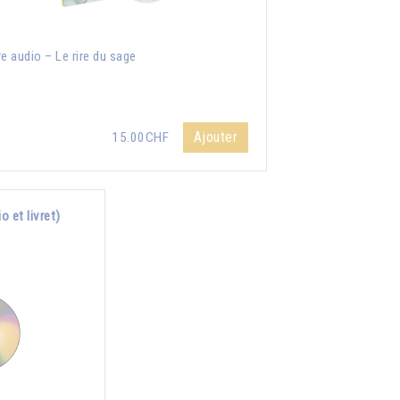
re audio – Le rire du sage
Ajouter
15.00CHF
 et livret)