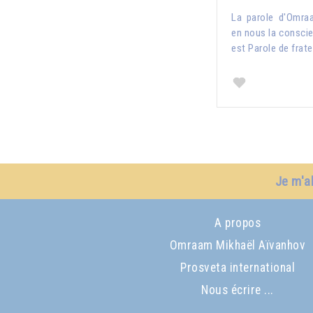
La parole d'Omra
en nous la conscien
est Parole de frate
Je m'a
A propos
Omraam Mikhaël Aïvanhov
Prosveta international
Nous écrire ...