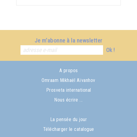
Je m'abonne à la newsletter
Ok !
A propos
Omraam Mikhaël Aïvanhov
Prosveta international
Nous écrire ...
La pensée du jour
Télécharger le catalogue