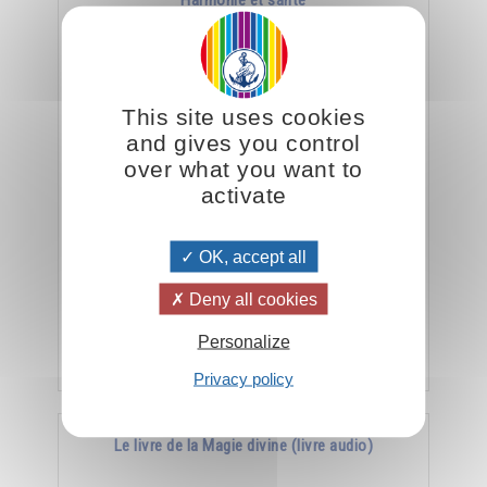
Harmonie et santé
This site uses cookies
and gives you control
over what you want to
activate
La meilleure arme contre la maladie, c’est
OK, accept all
l’harmonie.
Deny all cookies
Personalize
Ajouter
15.00CHF
Privacy policy
Le livre de la Magie divine (livre audio)