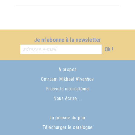
Je m'abonne à la newsletter
Ok !
A propos
Omraam Mikhaël Aïvanhov
Prosveta international
Nous écrire ...
La pensée du jour
Télécharger le catalogue