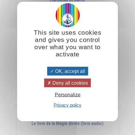
Harmonie et santé
This site uses cookies
and gives you control
over what you want to
activate
La meilleure arme contre la maladie, c’est
OK, accept all
l’harmonie.
Deny all cookies
Personalize
Ajouter
15.00CHF
Privacy policy
Le livre de la Magie divine (livre audio)