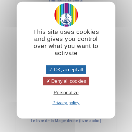
Harmonie et santé
This site uses cookies
and gives you control
over what you want to
activate
La meilleure arme contre la maladie, c’est
OK, accept all
l’harmonie.
Deny all cookies
Personalize
Ajouter
15.00CHF
Privacy policy
Le livre de la Magie divine (livre audio)