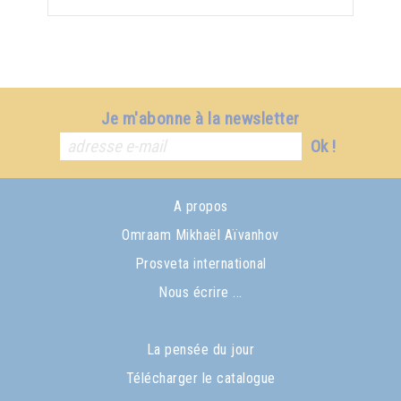
Je m'abonne à la newsletter
Ok !
A propos
Omraam Mikhaël Aïvanhov
Prosveta international
Nous écrire ...
La pensée du jour
Télécharger le catalogue