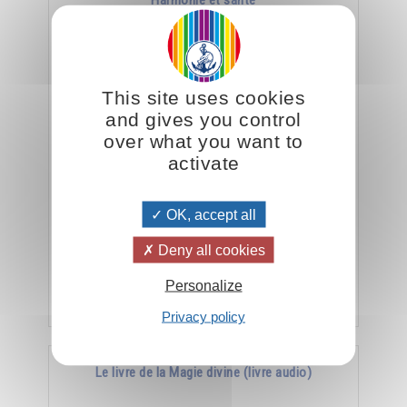
Harmonie et santé
This site uses cookies
and gives you control
over what you want to
activate
La meilleure arme contre la maladie, c’est
OK, accept all
l’harmonie.
Deny all cookies
Personalize
Ajouter
15.00CHF
Privacy policy
Le livre de la Magie divine (livre audio)