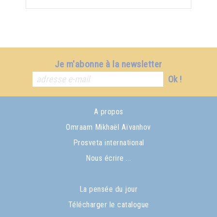
Je m'abonne à la newsletter
Ok !
A propos
Omraam Mikhaël Aïvanhov
Prosveta international
Nous écrire ...
La pensée du jour
Télécharger le catalogue