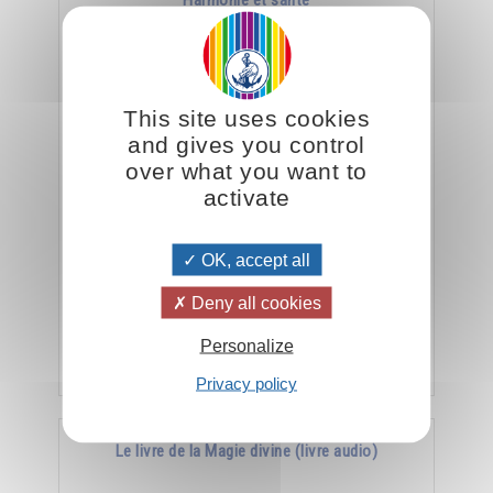
Harmonie et santé
This site uses cookies
and gives you control
over what you want to
activate
La meilleure arme contre la maladie, c’est
OK, accept all
l’harmonie.
Deny all cookies
Personalize
Ajouter
15.00CHF
Privacy policy
Le livre de la Magie divine (livre audio)