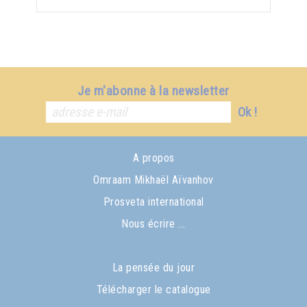
Je m'abonne à la newsletter
Ok !
A propos
Omraam Mikhaël Aïvanhov
Prosveta international
Nous écrire ...
La pensée du jour
Télécharger le catalogue