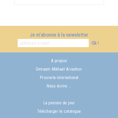
Je m'abonne à la newsletter
Ok !
A propos
Omraam Mikhaël Aïvanhov
Prosveta international
Nous écrire ...
La pensée du jour
Télécharger le catalogue