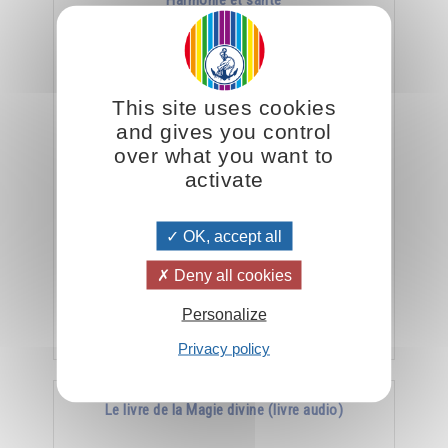
Harmonie et santé
This site uses cookies
and gives you control
over what you want to
activate
La meilleure arme contre la maladie, c’est
OK, accept all
l’harmonie.
Deny all cookies
Personalize
Ajouter
15.00CHF
Privacy policy
Le livre de la Magie divine (livre audio)