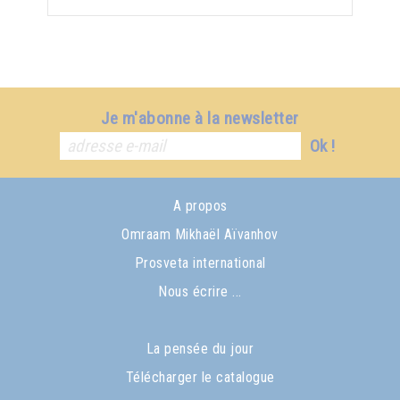
Je m'abonne à la newsletter
Ok !
A propos
Omraam Mikhaël Aïvanhov
Prosveta international
Nous écrire ...
La pensée du jour
Télécharger le catalogue