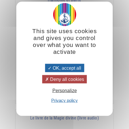
Harmonie et santé
This site uses cookies
and gives you control
over what you want to
activate
La meilleure arme contre la maladie, c’est
OK, accept all
l’harmonie.
Deny all cookies
Personalize
Ajouter
15.00CHF
Privacy policy
Le livre de la Magie divine (livre audio)