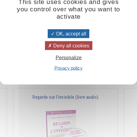
This site uses cookies and gives
you control over what you want to
activate
OK, accept all
La meilleure arme contre la maladie, c’est
La 
Deny all cookies
l’harmonie.
ses
réa
Personalize
Privacy policy
Ajouter
15.00CHF
Regards sur l’invisible (livre audio)