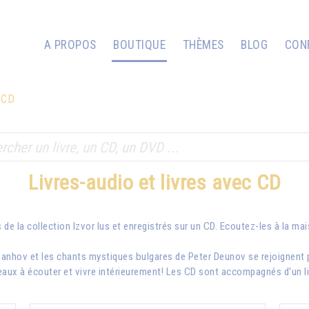
A PROPOS
BOUTIQUE
THÈMES
BLOG
CON
c CD
Livres-audio et livres avec CD
 de la collection Izvor lus et enregistrés sur un CD. Ecoutez-les à la ma
vanhov
et les chants mystiques bulgares de Peter Deunov se rejoignent 
aux à écouter et vivre intérieurement! Les CD sont accompagnés d'un livr