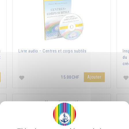
s
Livre audio – Centres et corps subtils
Ins
t
du 
cré
Ajouter
15.00CHF
Harmonie et santé