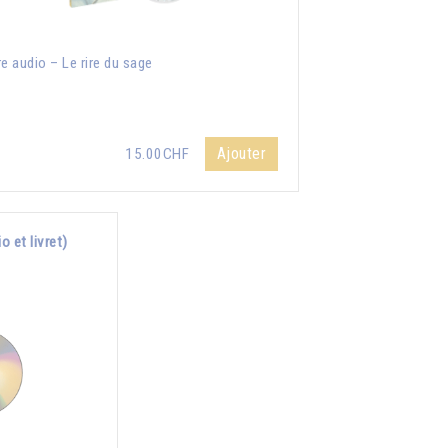
re audio – Le rire du sage
Ajouter
15.00CHF
 et livret)