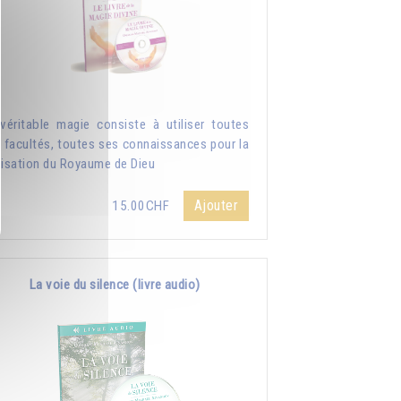
véritable magie consiste à utiliser toutes
 facultés, toutes ses connaissances pour la
lisation du Royaume de Dieu
Ajouter
15.00CHF
La voie du silence (livre audio)