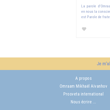
La parole d'Omra
en nous la conscien
est Parole de frate
Je m'a
A propos
Omraam Mikhaël Aïvanhov
Prosveta international
Nous écrire ...