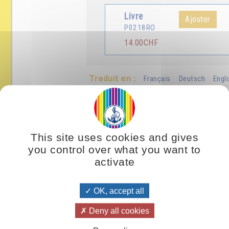
Livre
Ajouter
P0218RO
14.00CHF
Traduit en :
Français
Deutsch
Engl
This site uses cookies and gives
you control over what you want to
activate
ecare figură geometrică este ca şi o structură de plecare de la care 
OK, accept all
Deny all cookies