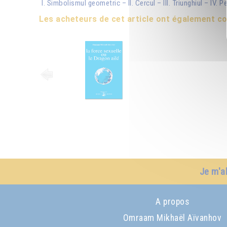
I. Simbolismul geometric – II. Cercul – III. Triunghiul – IV.
Les acheteurs de cet article ont également 
Je m'a
A propos
Omraam Mikhaël Aïvanhov