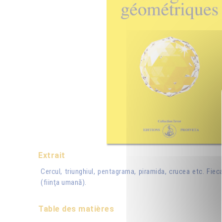
Extrait
Cercul, triunghiul, pentagrama, piramida, crucea etc. Fi
(fiinţa umană).
Table des matières