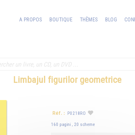
A PROPOS
BOUTIQUE
THÈMES
BLOG
CON
Limbajul figurilor geometrice
Réf. :
P0218RO
160 pagini , 20 scheme