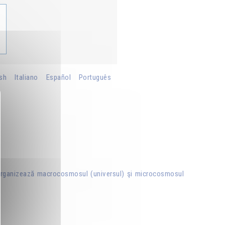
ish
Italiano
Español
Português
se organizează macrocosmosul (universul) şi microcosmosul