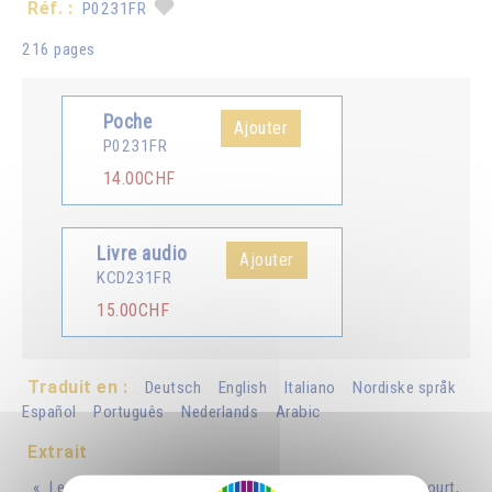
Réf. :
P0231FR
216 pages
Poche
Ajouter
P0231FR
14.00CHF
Livre audio
Ajouter
KCD231FR
15.00CHF
Traduit en :
Deutsch
English
Italiano
Nordiske språk
Español
Português
Nederlands
Arabic
Extrait
« Le bonheur est comme une balle après laquelle on court,