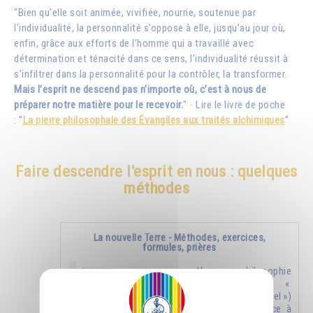
"Bien qu’elle soit animée, vivifiée, nourrie, soutenue par
l’individualité, la personnalité s’oppose à elle, jusqu’au jour où,
enfin, grâce aux efforts de l’homme qui a travaillé avec
détermination et ténacité dans ce sens, l’individualité réussit à
s’infiltrer dans la personnalité pour la contrôler, la transformer.
Mais l’esprit ne descend pas n’importe où, c’est à nous de
préparer notre matière pour le recevoir.
"
-
Lire le livre de poche
: "
La pierre philosophale des Évangiles aux traités alchimiques
"
Faire descendre l'esprit en nous : quelques
méthodes
La nouvelle Terre - Méthodes, exercices,
formules, prières
Une philosophie
nouvelle (un «
nouveau ciel »)
donnera naissance à