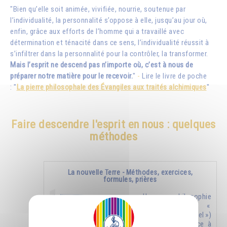
"Bien qu’elle soit animée, vivifiée, nourrie, soutenue par
l’individualité, la personnalité s’oppose à elle, jusqu’au jour où,
enfin, grâce aux efforts de l’homme qui a travaillé avec
détermination et ténacité dans ce sens, l’individualité réussit à
s’infiltrer dans la personnalité pour la contrôler, la transformer.
Mais l’esprit ne descend pas n’importe où, c’est à nous de
préparer notre matière pour le recevoir.
"
-
Lire le livre de poche
: "
La pierre philosophale des Évangiles aux traités alchimiques
"
Faire descendre l'esprit en nous : quelques
méthodes
La nouvelle Terre - Méthodes, exercices,
formules, prières
Une philosophie
nouvelle (un «
nouveau ciel »)
donnera naissance à