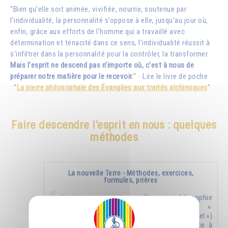
"Bien qu’elle soit animée, vivifiée, nourrie, soutenue par
l’individualité, la personnalité s’oppose à elle, jusqu’au jour où,
enfin, grâce aux efforts de l’homme qui a travaillé avec
détermination et ténacité dans ce sens, l’individualité réussit à
s’infiltrer dans la personnalité pour la contrôler, la transformer.
Mais l’esprit ne descend pas n’importe où, c’est à nous de
préparer notre matière pour le recevoir.
"
-
Lire le livre de poche
: "
La pierre philosophale des Évangiles aux traités alchimiques
"
Faire descendre l'esprit en nous : quelques
méthodes
La nouvelle Terre - Méthodes, exercices,
formules, prières
Une philosophie
nouvelle (un «
nouveau ciel »)
donnera naissance à