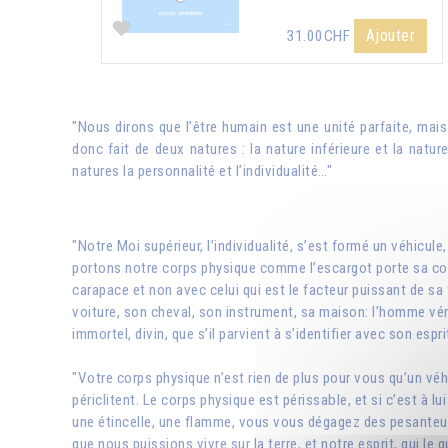
Ajouter
31.00CHF
"Nous dirons que l’être humain est une unité parfaite, mai
donc fait de deux natures : la nature inférieure et la natu
natures la personnalité et l’individualité…"
"Notre Moi supérieur, l’individualité, s’est formé un véhicu
portons notre corps physique comme l’escargot porte sa coqu
carapace et non avec celui qui est le facteur puissant de sa f
voiture, son cheval, son instrument, sa maison: l’homme vérita
immortel, divin, que s’il parvient à s’identifier avec son esprit
"Votre corps physique n’est rien de plus pour vous qu’un véhi
périclitent. Le corps physique est périssable, et si c’est à 
une étincelle, une flamme, vous vous dégagez des pesanteurs
que nous puissions vivre sur la terre, et notre esprit, qui 